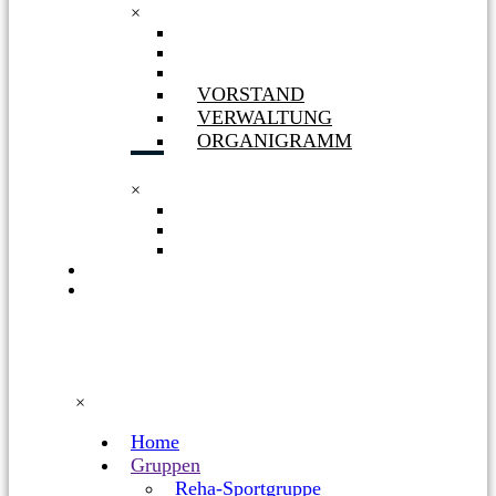
×
LEITBILD
SATZUNG
HISTORIE
VORSTAND
VERWALTUNG
ORGANIGRAMM
×
VORSTAND
VERWALTUNG
ORGANIGRAMM
MITGLIEDSCHAFT
KARRIERE
& JOBS
×
Home
Gruppen
Reha-Sportgruppe