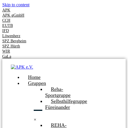
Skip to content
APK
APK gGmbH
CCH
EUTB
IFD
Löwenherz
SPZ Bergheim
SPZ Hürth
WIR
GaLa
Home
Gruppen
Reha-
Sportgruppe
Selbsthilfegruppe
Füreinander
×
REHA-